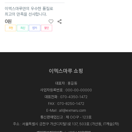
이엑스마루만의 우수한 품질로
최고의 만족을 선사합니다.
0원
추천
최신
인기
할인
이엑스마루 쇼핑
대표자 : 홍길동
사업자등록번호 : 000-00-00000
대표전화 :
070-4350-1472
FAX : 070-8250-1472
E-Mail :
all@exmaru.com
통신판매업신고 : 제 OO구 - 123호
주소 : 서울특별시 금천구 가산디지털1로 137, 503호 (가산동, IT캐슬2차)