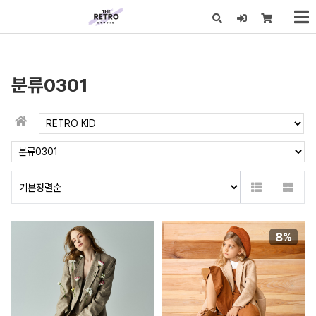
x
분류0301
8%