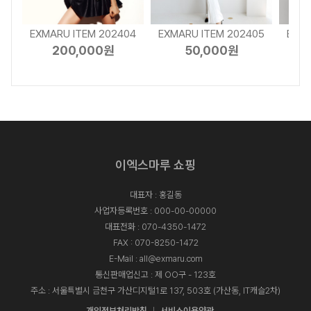
03
EXMARU ITEM 202404
EXMARU ITEM 202405
EXMA
200,000원
50,000원
이엑스마루 쇼핑
대표자 : 홍길동
사업자등록번호 : 000-00-00000
대표전화 :
070-4350-1472
FAX : 070-8250-1472
E-Mail :
all@exmaru.com
통신판매업신고 : 제 OO구 - 123호
주소 : 서울특별시 금천구 가산디지털1로 137, 503호 (가산동, IT캐슬2차)
개인정보처리방침
서비스이용약관