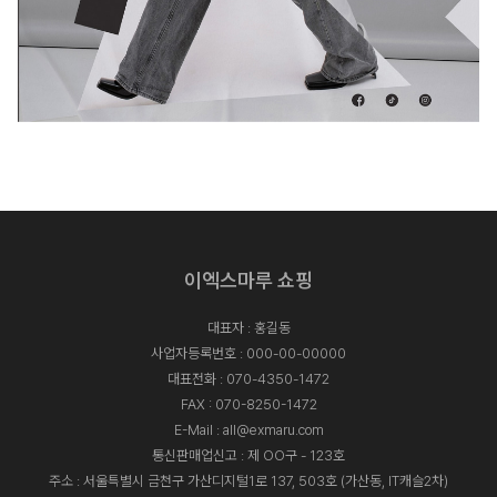
이엑스마루 쇼핑
대표자 : 홍길동
사업자등록번호 : 000-00-00000
대표전화 :
070-4350-1472
FAX : 070-8250-1472
E-Mail :
all@exmaru.com
통신판매업신고 : 제 OO구 - 123호
주소 : 서울특별시 금천구 가산디지털1로 137, 503호 (가산동, IT캐슬2차)